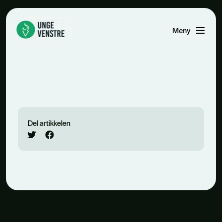
Meny
Åpne men
Del artikkelen