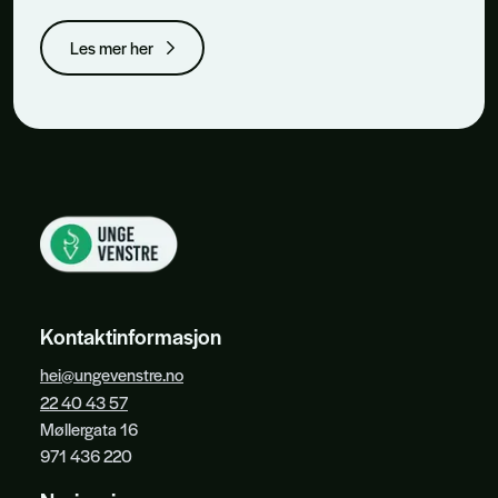
Les mer her
Kontaktinformasjon
hei@ungevenstre.no
22 40 43 57
Møllergata 16
971 436 220