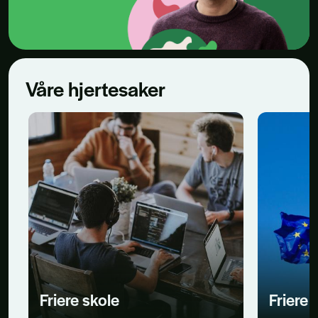
Våre hjertesaker
Friere skole
Friere 