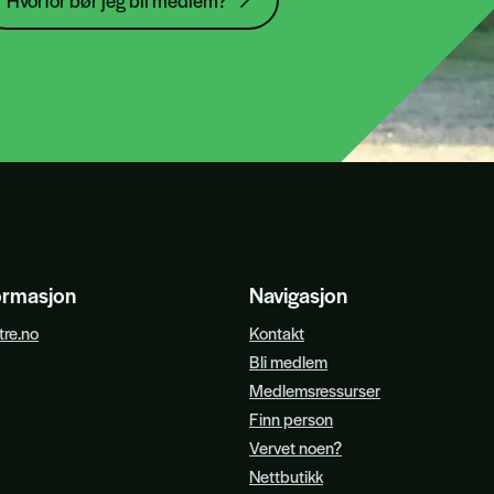
Hvorfor bør jeg bli medlem?
ormasjon
Navigasjon
re.no
Kontakt
Bli medlem
Medlemsressurser
Finn person
Vervet noen?
Nettbutikk