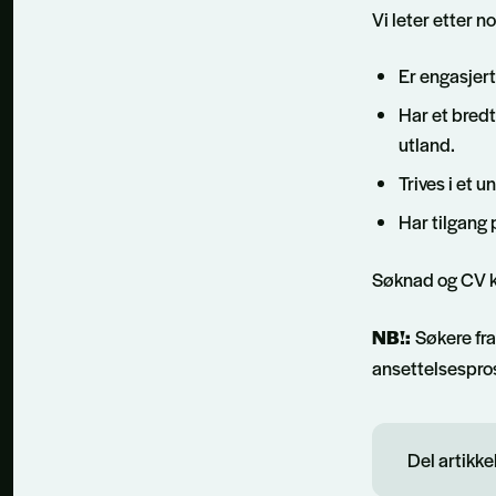
Vi leter etter n
Er engasjert
Har et bredt
utland.
Trives i et u
Har tilgang 
Søknad og CV k
NB!:
Søkere fra
ansettelsespro
Del artikke