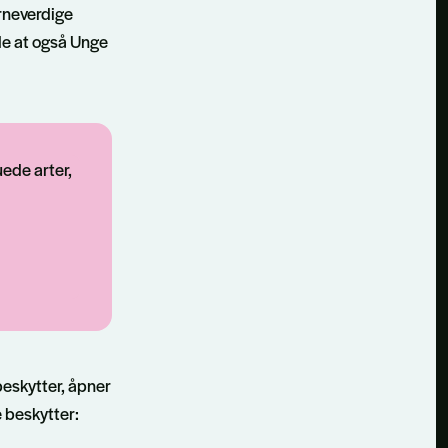
erneverdige
ide at også Unge
ede arter,
beskytter, åpner
e beskytter: