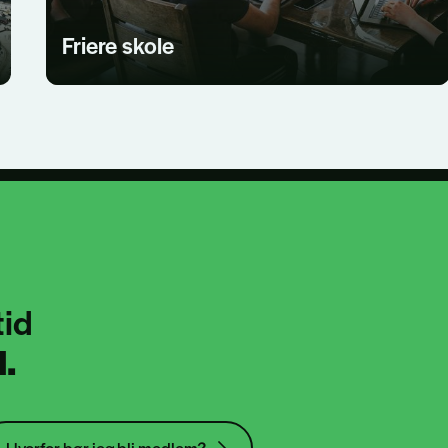
Friere skole
tid
.