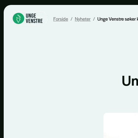
Forside
/
Nyheter
/
Unge Venstre søker k
Un