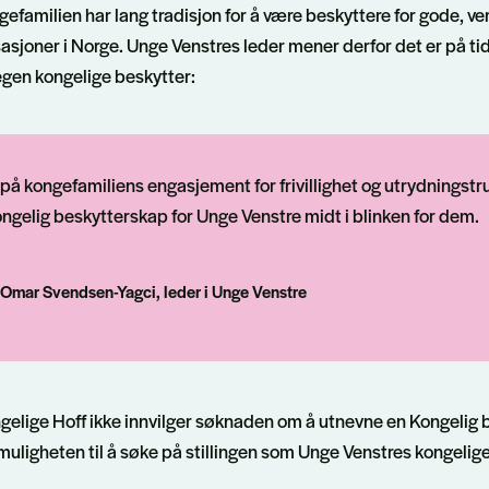
efamilien har lang tradisjon for å være beskyttere for gode, v
nisasjoner i Norge. Unge Venstres leder mener derfor det er på t
 egen kongelige beskytter:
å kongefamiliens engasjement for frivillighet og utrydningstru
ongelig beskytterskap for Unge Venstre midt i blinken for dem.
Omar Svendsen-Yagci, leder i Unge Venstre
Kongelige Hoff ikke innvilger søknaden om å utnevne en Kongelig 
 muligheten til å søke på stillingen som Unge Venstres kongelig