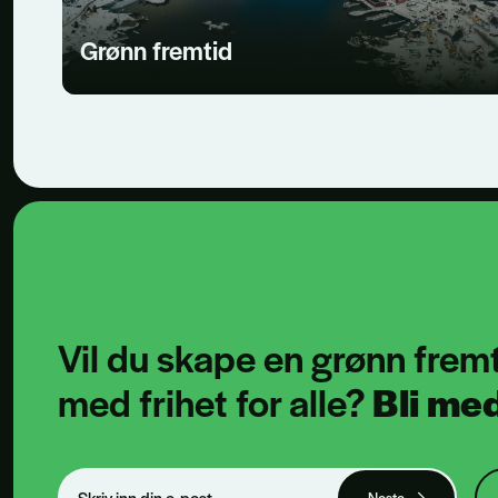
Grønn fremtid
Vil du skape en
grønn frem
med frihet for alle?
Bli med
Neste