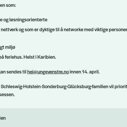
oen som:
e og løsningsorienterte
 nettverk og som er dyktige til å networke med viktige personer 
ngt miljø
på feriehus. Helst i Karibien.
an sendes til
hei@ungevenstre.no
innen 14. april.
 Schleswig-Holstein-Sonderburg-Glücksburg-familien vil priorit
sessen.
len