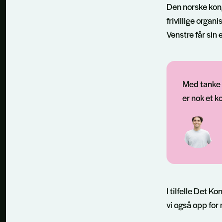
Den norske kong
frivillige orga
Venstre får sin
Med tanke p
er nok et k
I tilfelle Det 
vi også opp for