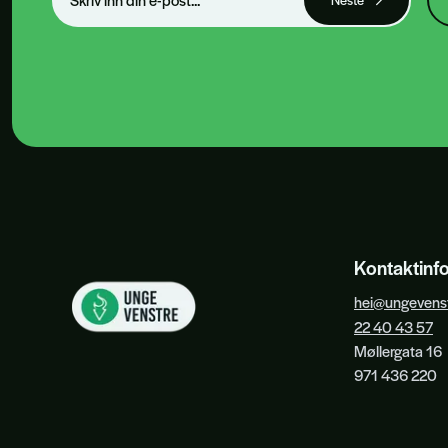
Kontaktinf
hei@ungevenst
22 40 43 57
Møllergata 16
971 436 220