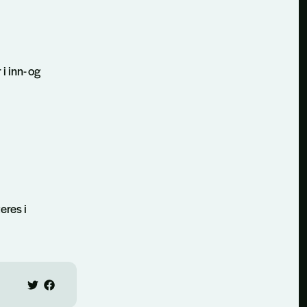
i inn- og
eres i