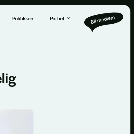
Bli medlem
k
Politikken
Partiet
lig