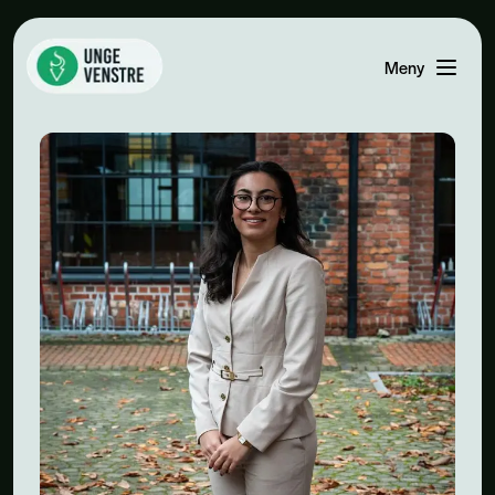
Meny
Åpne men