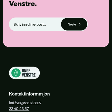
Venstre.
Neste
Kontaktinformasjon
hei@ungevenstre.no
22 40 43 57