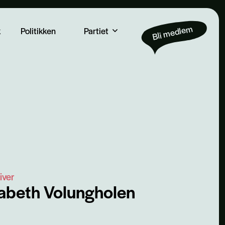
Bli medlem
k
Politikken
Partiet
iver
sabeth Volungholen