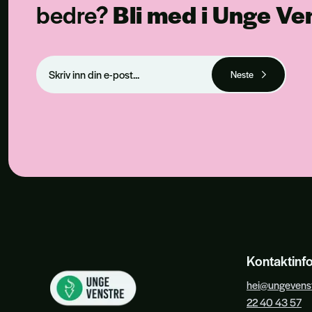
bedre?
Bli med i Unge Ve
Neste
Kontaktinf
hei@ungevenst
22 40 43 57