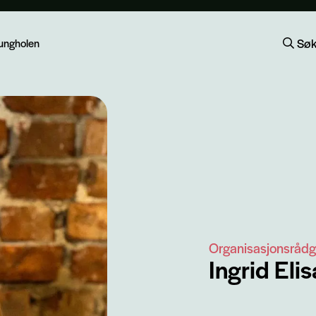
Sø
lungholen
Organisasjonsrådg
Ingrid Eli