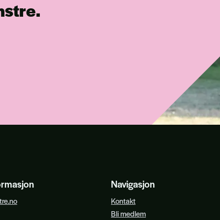
nstre.
ormasjon
Navigasjon
re.no
Kontakt
Bli medlem