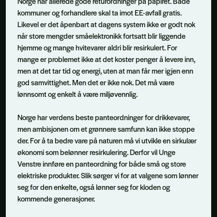
Norge har allerede gode returordninger på papiret. Både
kommuner og forhandlere skal ta imot EE-avfall gratis.
Likevel er det åpenbart at dagens system ikke er godt nok
når store mengder småelektronikk fortsatt blir liggende
hjemme og mange hvitevarer aldri blir resirkulert. For
mange er problemet ikke at det koster penger å levere inn,
men at det tar tid og energi, uten at man får mer igjen enn
god samvittighet. Men det er ikke nok. Det må være
lønnsomt og enkelt å være miljøvennlig.
Norge har verdens beste panteordninger for drikkevarer,
men ambisjonen om et grønnere samfunn kan ikke stoppe
der. For å ta bedre vare på naturen må vi utvikle en sirkulær
økonomi som belønner resirkulering. Derfor vil Unge
Venstre innføre en panteordning for både små og store
elektriske produkter. Slik sørger vi for at valgene som lønner
seg for den enkelte, også lønner seg for kloden og
kommende generasjoner.