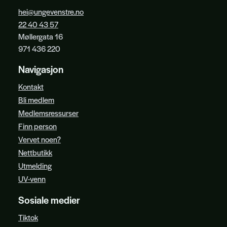
hei@ungevenstre.no
22 40 43 57
Møllergata 16
971 436 220
Navigasjon
Kontakt
Bli medlem
Medlemsressurser
Finn person
Vervet noen?
Nettbutikk
Utmelding
UV-venn
Sosiale medier
Tiktok