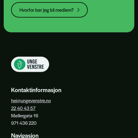
Hvorfor bør jeg bli medlem?
Kontaktinformasjon
hei@ungevenstre.no
22 40 43 57
Møllergata 16
971 436 220
Navigasjon