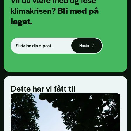
klimakrisen?
Bli med på
laget.
Neste
Dette har vi fått til