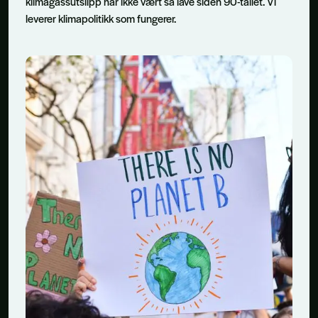
klimagassutslipp har ikke vært så lave siden 90-tallet. Vi
leverer klimapolitikk som fungerer.